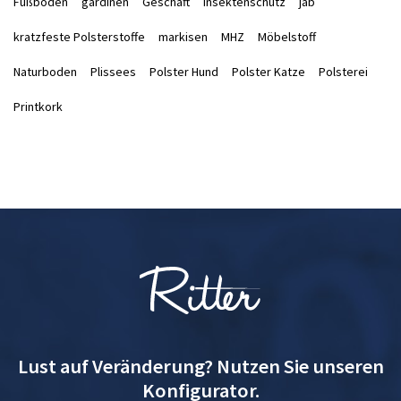
Fußboden
gardinen
Geschäft
Insektenschutz
jab
kratzfeste Polsterstoffe
markisen
MHZ
Möbelstoff
Naturboden
Plissees
Polster Hund
Polster Katze
Polsterei
Printkork
Lust auf Veränderung? Nutzen Sie unseren
Konfigurator.