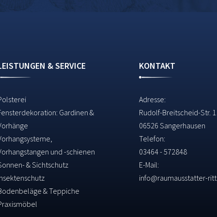
LEISTUNGEN & SERVICE
KONTAKT
Polsterei
Adresse:
Fensterdekoration: Gardinen &
Rudolf-Breitscheid-Str. 
Vorhänge
06526 Sangerhausen
Vorhangsysteme,
Telefon:
Vorhangstangen und -schienen
03464 - 572848
Sonnen- & Sichtschutz
E-Mail:
Insektenschutz
info@raumausstatter-ritt
Bodenbeläge & Teppiche
Praxismöbel