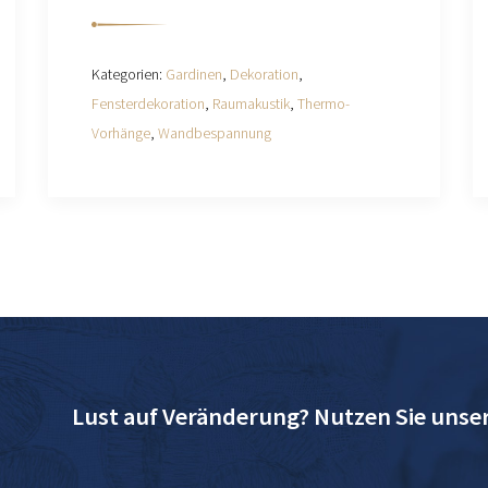
Kategorien:
Gardinen
,
Dekoration
,
Fensterdekoration
,
Raumakustik
,
Thermo-
Vorhänge
,
Wandbespannung
Lust auf Veränderung? Nutzen Sie unse