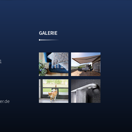
GALERIE
11
er.de