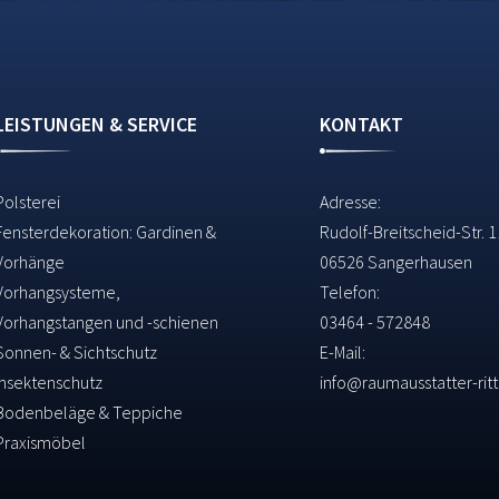
LEISTUNGEN & SERVICE
KONTAKT
Polsterei
Adresse:
Fensterdekoration: Gardinen &
Rudolf-Breitscheid-Str. 
Vorhänge
06526 Sangerhausen
Vorhangsysteme,
Telefon:
Vorhangstangen und -schienen
03464 - 572848
Sonnen- & Sichtschutz
E-Mail:
Insektenschutz
info@raumausstatter-ritt
Bodenbeläge & Teppiche
Praxismöbel